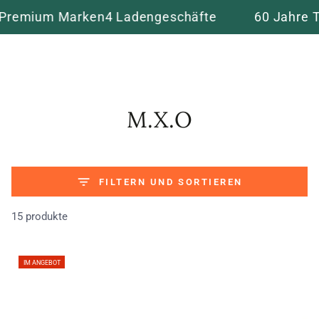
Warenko
ZUM INHALT
um Marken
4 Ladengeschäfte
60 Jahre Traditi
SPRINGEN
Kollektion:
M.X.O
FILTERN UND SORTIEREN
15 produkte
IM ANGEBOT