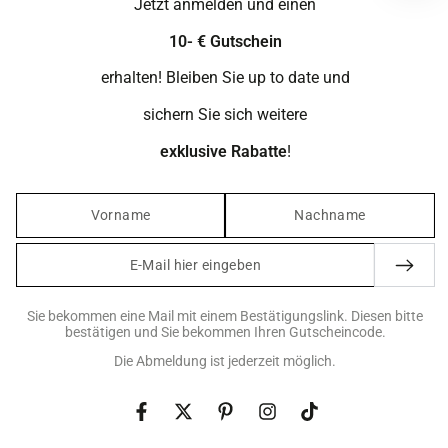
Jetzt anmelden und einen
Gemustertes Kleid
44
Regulärer
,99
10- € Gutschein
€
Preis
erhalten! Bleiben Sie up to date und
sichern Sie sich weitere
exklusive Rabatte
!
E-
Mail
hier
Sie bekommen eine Mail mit einem Bestätigungslink. Diesen bitte
bestätigen und Sie bekommen Ihren Gutscheincode.
eingeben
Die Abmeldung ist jederzeit möglich.
Facebook
Twitter
Pinterest
Instagram
TikTok