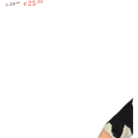
25
,00
29
€
,99
€
Regulärer
Verkaufspreis
Preis