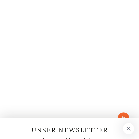
UNSER NEWSLETTER
Verkäufer/in:
M.X.O