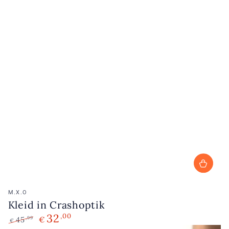
Verkäufer/in:
M.X.O
Kleid in Crashoptik
32
,00
45
€
,99
€