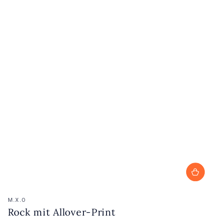
Verkäufer/in:
M.X.O
Rock mit Allover-Print