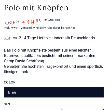
Polo mit Knöpfen
49
,95
IM ANGEBOT
,95
69
€
€
Regulärer
Verkaufspreis
inkl. MwSt.
Versand
wird beim Checkout berechnet
Preis
ca. 2 - 4 Tage Lieferzeit innerhalb Deutschlands
Das Polo mit Knopfleiste besteht aus einer leichten
Baumwollqualität. Es besticht mit seinem markanten
Camp David Schriftzug.
Genießen Sie höchsten Tragekomfort und einen sportlich,
lässigen Look.
COLOR
Blau
Variante
ausverkauft
oder
nicht
SIZE
verfügbar