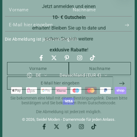
Jetzt anmelden und einen
10- € Gutschein
E-
erhalten! Bleiben Sie up to date und
Mail
sichern Sie sich weitere
Die Abmeldung ist jederzeit möglich.
hier
exklusive Rabatte
!
eingeben
Facebook
Twitter
Pinterest
Instagram
TikTok
Sprache
Land/Region
DE
Deutschland (EUR €)
E-
Mail
Zahlungsmöglichkeiten
hier
Sie bekommen eine Mail mit einem Bestätigungslink. Diesen bitte
bestätigen und Sie bekommen Ihren Gutscheincode.
eingeben
Die Abmeldung ist jederzeit möglich.
© 2026,
Seidel Moden - Damenmode für jeden Anlass
.
Facebook
Twitter
Pinterest
Instagram
TikTok