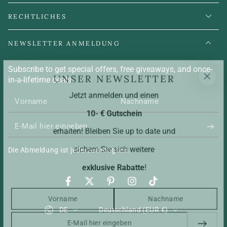
RECHTLICHES
NEWSLETTER ANMELDUNG
Subscribe to get special offers, free giveaways, and once-
UNSER NEWSLETTER
in-a-lifetime deals.
Jetzt anmelden und einen
10- € Gutschein
E-
erhalten! Bleiben Sie up to date und
Mail
sichern Sie sich weitere
Die Abmeldung ist jederzeit möglich.
hier
exklusive Rabatte
!
eingeben
Facebook
Twitter
Pinterest
Instagram
TikTok
Sprache
Land/Region
DE
Deutschland (EUR €)
E-