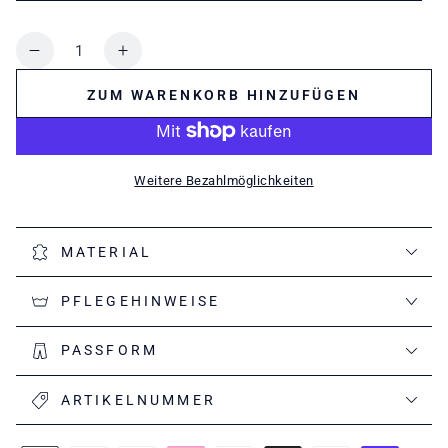
oder
nicht
verfügbar
Anzahl
Verringere
Erhöhe
die
die
ZUM WARENKORB HINZUFÜGEN
Menge
Menge
für
für
Schal
Schal
mit
mit
Weitere Bezahlmöglichkeiten
Fransen
Fransen
MATERIAL
PFLEGEHINWEISE
PASSFORM
ARTIKELNUMMER