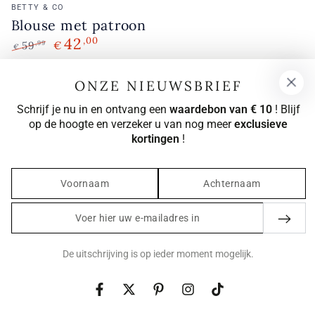
Verkoopster:
BETTY & CO
Blouse met patroon
42
,00
59
€
,99
€
Normale
Verkoopprijs
prijs
ONZE NIEUWSBRIEF
Schrijf je nu in en ontvang een
waardebon van € 10
! Blijf
op de hoogte en verzeker u van nog meer
exclusieve
kortingen
!
Voer
hier
uw
De uitschrijving is op ieder moment mogelijk.
e-
mailadres
Facebook
Twitter
Pinterest
Instagram
TikTok
in