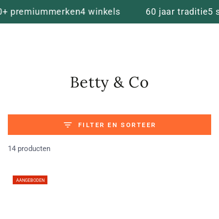
winkelma
DOORGAAN NAAR
miummerken
4 winkels
60 jaar traditie
5 sterren
ARTIKEL
Verzameling:
Betty & Co
FILTER EN SORTEER
14 producten
AANGEBODEN