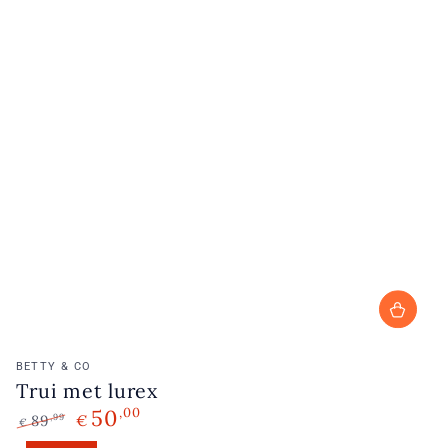
Verkoopster:
BETTY & CO
Trui met lurex
50
,00
89
€
,99
€
Normale
Verkoopprijs