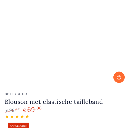
Verkoopster:
BETTY & CO
Blouson met elastische tailleband
69
,00
99
€
,99
€
Normale
Verkoopprijs
prijs
AANGEBODEN