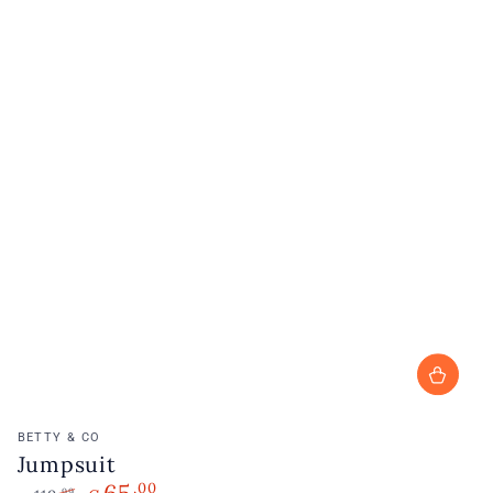
Verkoopster:
BETTY & CO
Jumpsuit
,00
,99