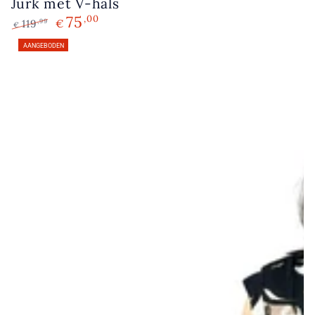
Jurk met V-hals
75
,00
119
€
,99
€
Normale
Verkoopprijs
AANGEBODEN
prijs