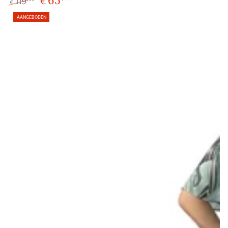
65
119
€
€
Normale
Verkoopprijs
AANGEBODEN
prijs