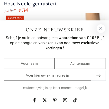
Hose Neele gemustert
34
,99
49
€
,99
€
Normale
Verkoopprijs
AANGEBODEN
prijs
ONZE NIEUWSBRIEF
Schrijf je nu in en ontvang een
waardebon van € 10
! Blijf
op de hoogte en verzeker u van nog meer
exclusieve
kortingen
!
Voer
hier
uw
De uitschrijving is op ieder moment mogelijk.
e-
mailadres
Facebook
Twitter
Pinterest
Instagram
TikTok
in