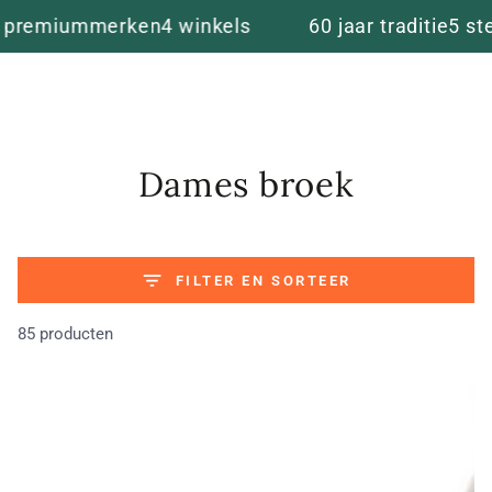
winkelma
DOORGAAN NAAR
ummerken
4 winkels
60 jaar traditie
5 sterren b
ARTIKEL
Verzameling:
Dames broek
FILTER EN SORTEER
85 producten