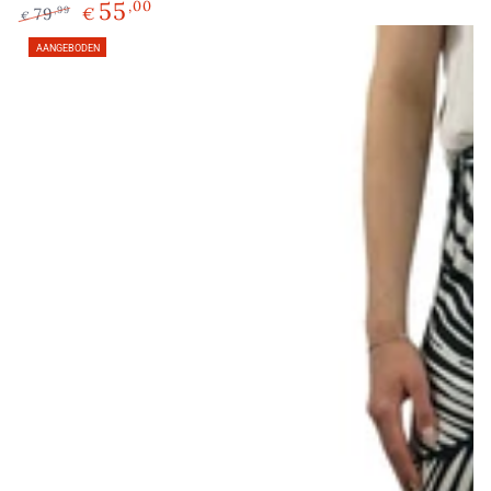
55
,00
79
€
,99
€
Normale
Verkoopprijs
AANGEBODEN
prijs