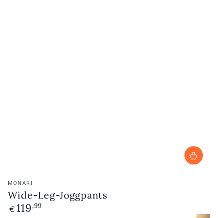
Verkoopster:
MONARI
Wide-Leg-Joggpants
119
Normale
,99
€
prijs