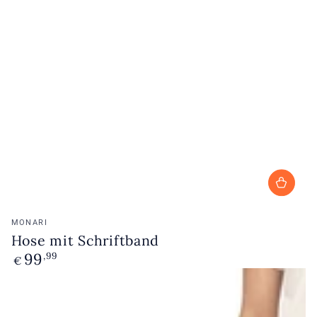
Verkoopster:
MONARI
Hose mit Schriftband
99
Normale
,99
€
prijs